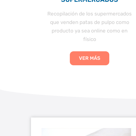
patas de
Recopilación de los supermercados
andes
que venden patas de pulpo como
ebs
producto ya sea online como en
físico
VER MÁS