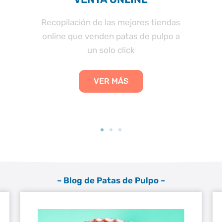
Recopilación de las mejores tiendas
online que venden patas de pulpo a
un solo click
VER MÁS
~ Blog de Patas de Pulpo ~