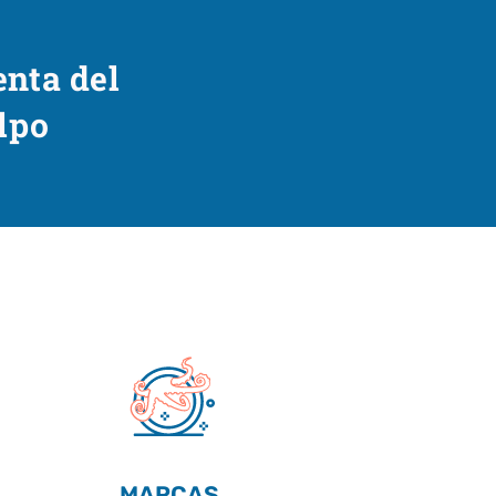
enta del
lpo
MARCAS