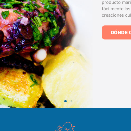
producto mari
fácilmente las
creaciones cul
DÓNDE 