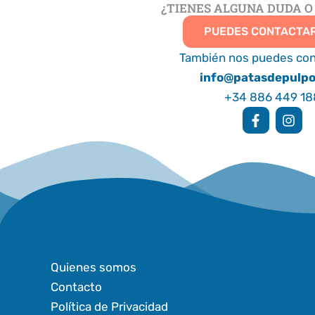
¿TIENES ALGUNA DUDA O
PUEDES CONTACTA
También nos puedes con
info@patasdepulp
+34 886 449 18
F
I
a
n
c
s
e
t
b
a
o
g
o
r
k
a
-
m
f
Quienes somos
Contacto
Política de Privacidad