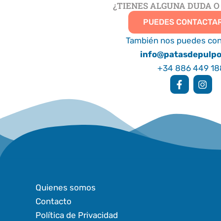
¿TIENES ALGUNA DUDA O
PUEDES CONTACTA
También nos puedes con
info@patasdepulp
+34 886 449 18
F
I
a
n
c
s
e
t
b
a
o
g
o
r
k
a
-
m
f
Quienes somos
Contacto
Política de Privacidad