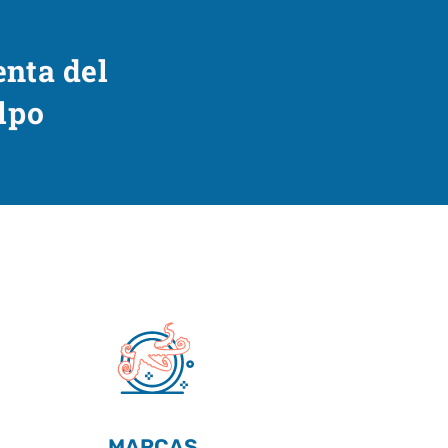
enta del
lpo
MARCAS