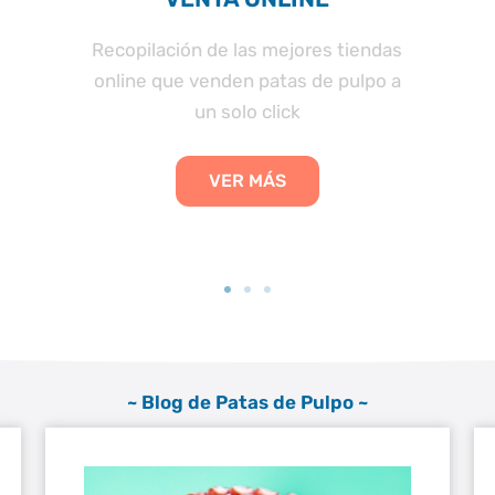
Recopilación de las mejores tiendas
online que venden patas de pulpo a
un solo click
VER MÁS
~ Blog de Patas de Pulpo ~