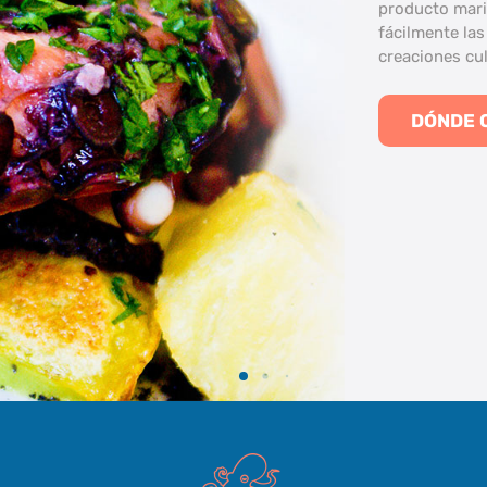
producto mari
fácilmente las
creaciones cul
DÓNDE 