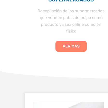
patas de
Recopilación de los supermercados
andes
que venden patas de pulpo como
ebs
producto ya sea online como en
físico
VER MÁS